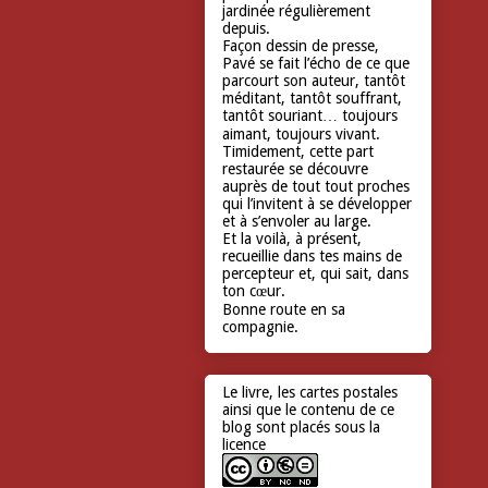
jardinée régulièrement
depuis.
Façon dessin de presse,
Pavé se fait l’écho de ce que
parcourt son auteur, tantôt
méditant, tantôt souffrant,
tantôt souriant… toujours
aimant, toujours vivant.
Timidement, cette part
restaurée se découvre
auprès de tout tout proches
qui l’invitent à se développer
et à s’envoler au large.
Et la voilà, à présent,
recueillie dans tes mains de
percepteur et, qui sait, dans
ton cœur.
Bonne route en sa
compagnie.
Le livre, les cartes postales
ainsi que le contenu de ce
blog sont placés sous la
licence