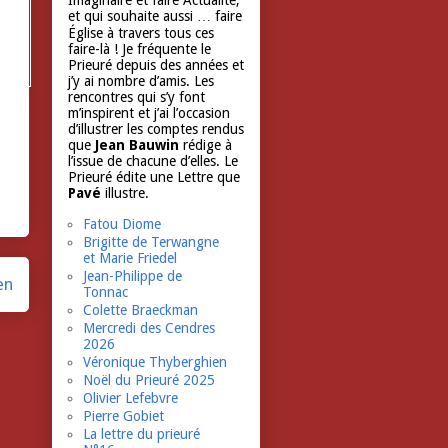
Imaginaire et faire Actualité,
et qui souhaite aussi … faire
Église à travers tous ces
faire-là ! Je fréquente le
Prieuré depuis des années et
j’y ai nombre d’amis. Les
rencontres qui s’y font
m’inspirent et j’ai l’occasion
d’illustrer les comptes rendus
que
Jean Bauwin
rédige à
l’issue de chacune d’elles. Le
Prieuré édite une Lettre que
Pavé
illustre.
Fatou Diome
Brigitte de Terwangne
et Marie Friedel
Jean-Philippe de
en
Tonnac
Colette Braeckman
Mercredi des Cendres
2026
Véronique Thyberghien
Noël du Prieuré 2025
Olivier Lefebvre
Pierre Gobiet
La lettre du prieuré