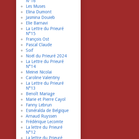
N°16
Les Muses
Elina Dumont
Jasmina Douieb
Elie Barnavi
La Lettre du Prieuré
N°15
François Ost
Pascal Claude
Soif
Noël du Prieuré 2024
La Lettre du Prieuré
N°14
Meinei Nicolai
Caroline Valentiny
La Lettre du Prieuré
N°13
Benoît Mariage
Marie et Pierre Cayol
Fanny Lebrun
Esméralda de Belgique
Arnaud Ruyssen
Frédérique Lecomte
La lettre du Prieuré
N°12
La lettre du Prieuré