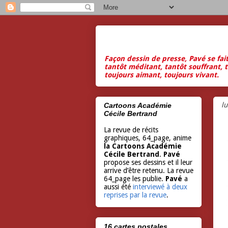
Façon dessin de presse, Pavé se fai
tantôt méditant, tantôt souffrant, t
toujours aimant, toujours vivant.
l
Cartoons Académie
Cécile Bertrand
La revue de récits
graphiques, 64_page, anime
la Cartoons Académie
Cécile Bertrand
.
Pavé
propose ses dessins et il leur
arrive d’être retenu. La revue
64_page les publie.
Pavé
a
aussi été
interviewé à deux
reprises par la revue
.
16 cartes postales