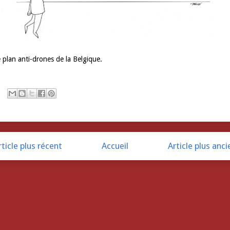
 plan anti-drones de la Belgique.
rticle plus récent
Accueil
Article plus anci