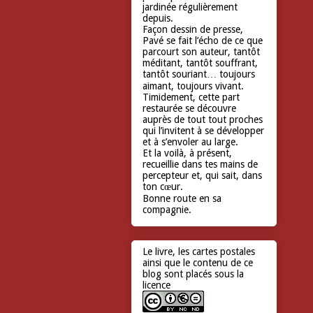
jardinée régulièrement
depuis.
Façon dessin de presse,
Pavé se fait l’écho de ce que
parcourt son auteur, tantôt
méditant, tantôt souffrant,
tantôt souriant… toujours
aimant, toujours vivant.
Timidement, cette part
restaurée se découvre
auprès de tout tout proches
qui l’invitent à se développer
et à s’envoler au large.
Et la voilà, à présent,
recueillie dans tes mains de
percepteur et, qui sait, dans
ton cœur.
Bonne route en sa
compagnie.
Le livre, les cartes postales
ainsi que le contenu de ce
blog sont placés sous la
licence