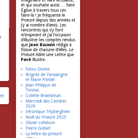
Imaginaire et faire Actualité,
et qui souhaite aussi … faire
Église à travers tous ces
faire-là ! Je fréquente le
Prieuré depuis des années et
j’y ai nombre d’amis. Les
rencontres qui s’y font
m’inspirent et j’ai l’occasion
 
d’illustrer les comptes rendus
que
Jean Bauwin
rédige à
l’issue de chacune d’elles. Le
Prieuré édite une Lettre que
Pavé
illustre.
Fatou Diome
Brigitte de Terwangne
et Marie Friedel
Jean-Philippe de
Tonnac
en
Colette Braeckman
Mercredi des Cendres
2026
Véronique Thyberghien
Noël du Prieuré 2025
Olivier Lefebvre
Pierre Gobiet
La lettre du prieuré