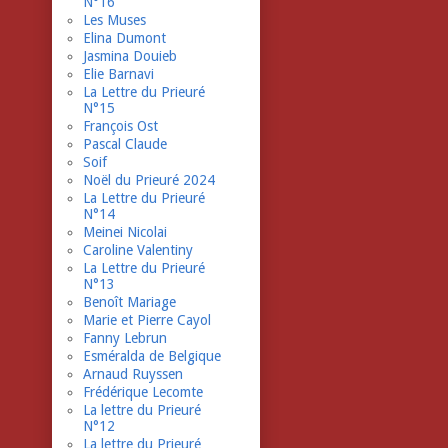
N°16
Les Muses
Elina Dumont
Jasmina Douieb
Elie Barnavi
La Lettre du Prieuré
N°15
François Ost
Pascal Claude
Soif
Noël du Prieuré 2024
La Lettre du Prieuré
N°14
Meinei Nicolai
Caroline Valentiny
La Lettre du Prieuré
N°13
Benoît Mariage
Marie et Pierre Cayol
Fanny Lebrun
Esméralda de Belgique
Arnaud Ruyssen
Frédérique Lecomte
La lettre du Prieuré
N°12
La lettre du Prieuré