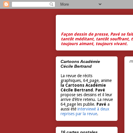
Façon dessin de presse, Pavé se fai
tantôt méditant, tantôt souffrant, t
toujours aimant, toujours vivant.
m
Cartoons Académie
Cécile Bertrand
La revue de récits
graphiques, 64_page, anime
la Cartoons Académie
Cécile Bertrand
.
Pavé
propose ses dessins et il leur
arrive d’être retenu. La revue
64_page les publie.
Pavé
a
aussi été
interviewé à deux
reprises par la revue
.
16 cartes postales