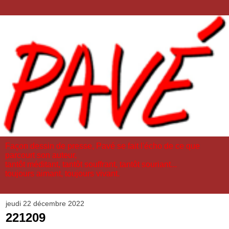
Façon dessin de presse, Pavé se fait l'écho de ce que
parcourt son auteur,
tantôt méditant, tantôt souffrant, tantôt souriant...
toujours aimant, toujours vivant.
jeudi 22 décembre 2022
221209