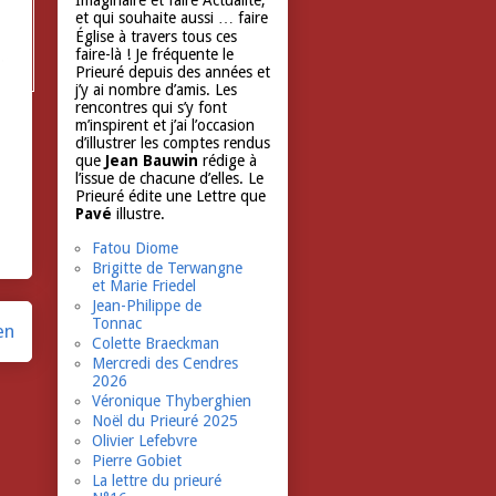
Imaginaire et faire Actualité,
et qui souhaite aussi … faire
Église à travers tous ces
faire-là ! Je fréquente le
Prieuré depuis des années et
j’y ai nombre d’amis. Les
rencontres qui s’y font
m’inspirent et j’ai l’occasion
d’illustrer les comptes rendus
que
Jean Bauwin
rédige à
l’issue de chacune d’elles. Le
Prieuré édite une Lettre que
Pavé
illustre.
Fatou Diome
Brigitte de Terwangne
et Marie Friedel
Jean-Philippe de
Tonnac
en
Colette Braeckman
Mercredi des Cendres
2026
Véronique Thyberghien
Noël du Prieuré 2025
Olivier Lefebvre
Pierre Gobiet
La lettre du prieuré