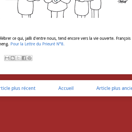
lébrer ce qui, jailli d'entre nous, tend encore vers la vie ouverte. François
heng.
Pour la Lettre du Prieuré N°8.
rticle plus récent
Accueil
Article plus anci