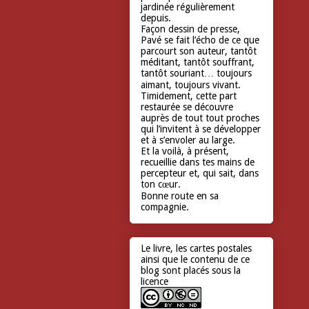
jardinée régulièrement
depuis.
Façon dessin de presse,
Pavé se fait l’écho de ce que
parcourt son auteur, tantôt
méditant, tantôt souffrant,
tantôt souriant… toujours
aimant, toujours vivant.
Timidement, cette part
restaurée se découvre
auprès de tout tout proches
qui l’invitent à se développer
et à s’envoler au large.
Et la voilà, à présent,
recueillie dans tes mains de
percepteur et, qui sait, dans
ton cœur.
Bonne route en sa
compagnie.
Le livre, les cartes postales
ainsi que le contenu de ce
blog sont placés sous la
licence