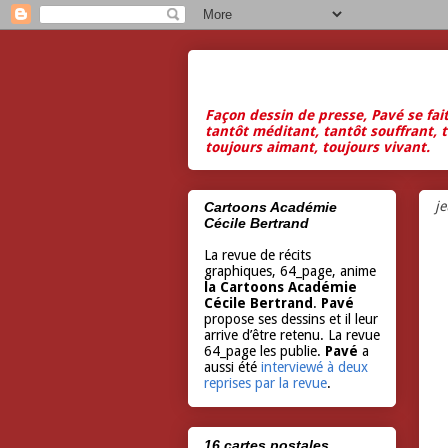
Façon dessin de presse, Pavé se fai
tantôt méditant, tantôt souffrant, t
toujours aimant, toujours vivant.
j
Cartoons Académie
Cécile Bertrand
La revue de récits
graphiques, 64_page, anime
la Cartoons Académie
Cécile Bertrand
.
Pavé
propose ses dessins et il leur
arrive d’être retenu. La revue
64_page les publie.
Pavé
a
aussi été
interviewé à deux
reprises par la revue
.
16 cartes postales