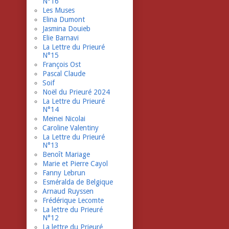
N°16
Les Muses
Elina Dumont
Jasmina Douieb
Elie Barnavi
La Lettre du Prieuré
N°15
François Ost
Pascal Claude
Soif
Noël du Prieuré 2024
La Lettre du Prieuré
N°14
Meinei Nicolai
Caroline Valentiny
La Lettre du Prieuré
N°13
Benoît Mariage
Marie et Pierre Cayol
Fanny Lebrun
Esméralda de Belgique
Arnaud Ruyssen
Frédérique Lecomte
La lettre du Prieuré
N°12
La lettre du Prieuré