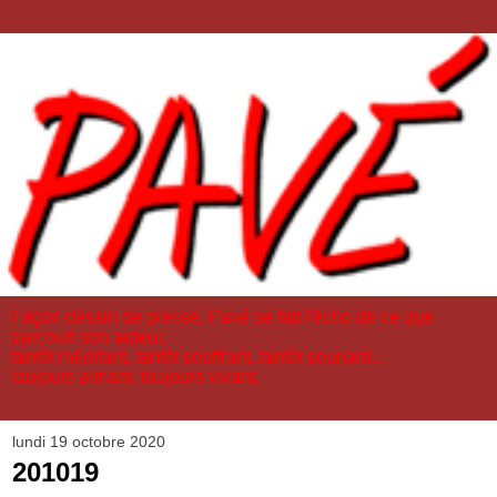
Façon dessin de presse, Pavé se fait l'écho de ce que
parcourt son auteur,
tantôt méditant, tantôt souffrant, tantôt souriant...
toujours aimant, toujours vivant.
lundi 19 octobre 2020
201019