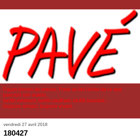
Façon dessin de presse, Pavé se fait l'écho de ce que
parcourt son auteur,
tantôt méditant, tantôt souffrant, tantôt souriant...
toujours aimant, toujours vivant.
vendredi 27 avril 2018
180427