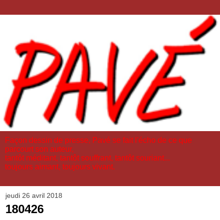
Façon dessin de presse, Pavé se fait l'écho de ce que
parcourt son auteur,
tantôt méditant, tantôt souffrant, tantôt souriant...
toujours aimant, toujours vivant.
jeudi 26 avril 2018
180426