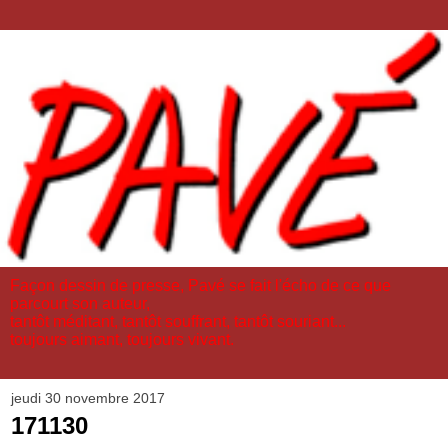
Façon dessin de presse, Pavé se fait l'écho de ce que
parcourt son auteur,
tantôt méditant, tantôt souffrant, tantôt souriant...
toujours aimant, toujours vivant.
jeudi 30 novembre 2017
171130