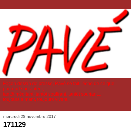
Façon dessin de presse, Pavé se fait l'écho de ce que
parcourt son auteur,
tantôt méditant, tantôt souffrant, tantôt souriant...
toujours aimant, toujours vivant.
mercredi 29 novembre 2017
171129