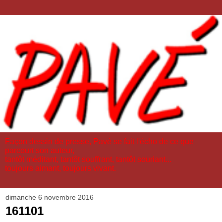
Façon dessin de presse, Pavé se fait l'écho de ce que
parcourt son auteur,
tantôt méditant, tantôt souffrant, tantôt souriant...
toujours aimant, toujours vivant.
dimanche 6 novembre 2016
161101