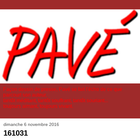
Façon dessin de presse, Pavé se fait l'écho de ce que
parcourt son auteur,
tantôt méditant, tantôt souffrant, tantôt souriant...
toujours aimant, toujours vivant.
dimanche 6 novembre 2016
161031