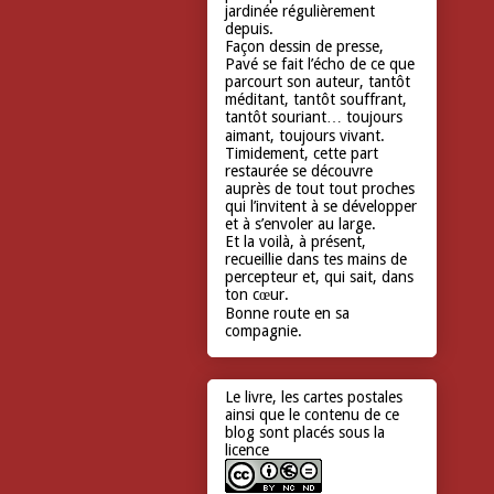
jardinée régulièrement
depuis.
Façon dessin de presse,
Pavé se fait l’écho de ce que
parcourt son auteur, tantôt
méditant, tantôt souffrant,
tantôt souriant… toujours
aimant, toujours vivant.
Timidement, cette part
restaurée se découvre
auprès de tout tout proches
qui l’invitent à se développer
et à s’envoler au large.
Et la voilà, à présent,
recueillie dans tes mains de
percepteur et, qui sait, dans
ton cœur.
Bonne route en sa
compagnie.
Le livre, les cartes postales
ainsi que le contenu de ce
blog sont placés sous la
licence