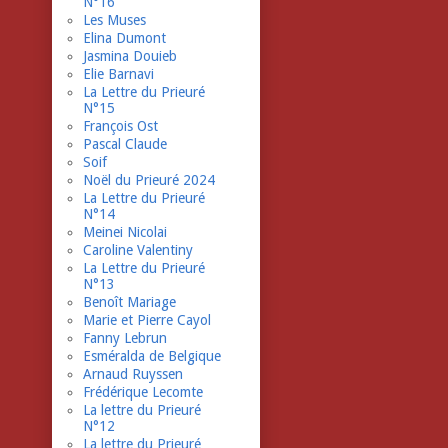
N°16
Les Muses
Elina Dumont
Jasmina Douieb
Elie Barnavi
La Lettre du Prieuré
N°15
François Ost
Pascal Claude
Soif
Noël du Prieuré 2024
La Lettre du Prieuré
N°14
Meinei Nicolai
Caroline Valentiny
La Lettre du Prieuré
N°13
Benoît Mariage
Marie et Pierre Cayol
Fanny Lebrun
Esméralda de Belgique
Arnaud Ruyssen
Frédérique Lecomte
La lettre du Prieuré
N°12
La lettre du Prieuré