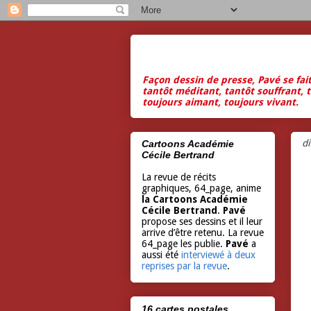
Façon dessin de presse, Pavé se fai
tantôt méditant, tantôt souffrant, t
toujours aimant, toujours vivant.
d
Cartoons Académie
Cécile Bertrand
La revue de récits
graphiques, 64_page, anime
la Cartoons Académie
Cécile Bertrand
.
Pavé
propose ses dessins et il leur
arrive d’être retenu. La revue
64_page les publie.
Pavé
a
aussi été
interviewé à deux
reprises par la revue
.
16 cartes postales