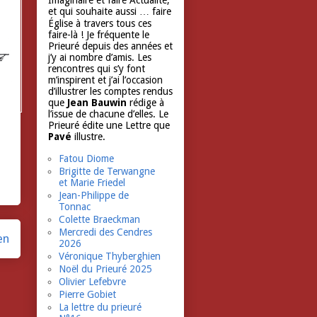
Imaginaire et faire Actualité,
et qui souhaite aussi … faire
Église à travers tous ces
faire-là ! Je fréquente le
Prieuré depuis des années et
j’y ai nombre d’amis. Les
rencontres qui s’y font
m’inspirent et j’ai l’occasion
d’illustrer les comptes rendus
que
Jean Bauwin
rédige à
l’issue de chacune d’elles. Le
Prieuré édite une Lettre que
Pavé
illustre.
Fatou Diome
Brigitte de Terwangne
et Marie Friedel
Jean-Philippe de
Tonnac
Colette Braeckman
Mercredi des Cendres
en
2026
Véronique Thyberghien
Noël du Prieuré 2025
Olivier Lefebvre
Pierre Gobiet
La lettre du prieuré