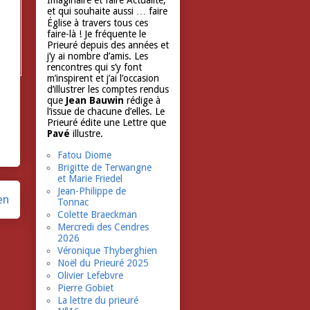
Imaginaire et faire Actualité,
et qui souhaite aussi … faire
Église à travers tous ces
faire-là ! Je fréquente le
Prieuré depuis des années et
j’y ai nombre d’amis. Les
rencontres qui s’y font
m’inspirent et j’ai l’occasion
d’illustrer les comptes rendus
que
Jean Bauwin
rédige à
l’issue de chacune d’elles. Le
Prieuré édite une Lettre que
Pavé
illustre.
Fatou Diome
Brigitte de Terwangne
et Marie Friedel
Jean-Philippe de
en
Tonnac
Colette Braeckman
Mercredi des Cendres
2026
Véronique Thyberghien
Noël du Prieuré 2025
Olivier Lefebvre
Pierre Gobiet
La lettre du prieuré