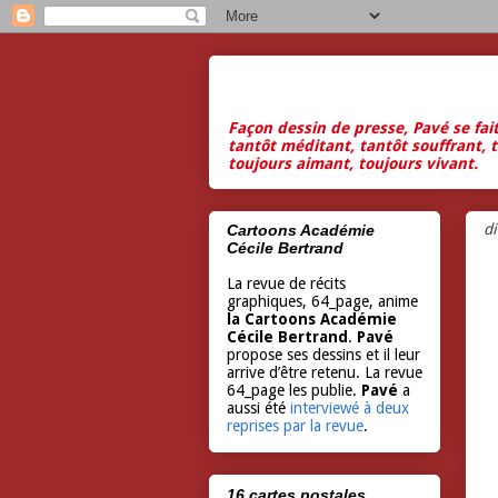
Façon dessin de presse, Pavé se fai
tantôt méditant, tantôt souffrant, t
toujours aimant, toujours vivant.
d
Cartoons Académie
Cécile Bertrand
La revue de récits
graphiques, 64_page, anime
la Cartoons Académie
Cécile Bertrand
.
Pavé
propose ses dessins et il leur
arrive d’être retenu. La revue
64_page les publie.
Pavé
a
aussi été
interviewé à deux
reprises par la revue
.
16 cartes postales