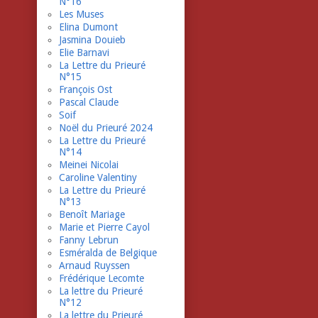
N°16
Les Muses
Elina Dumont
Jasmina Douieb
Elie Barnavi
La Lettre du Prieuré
N°15
François Ost
Pascal Claude
Soif
Noël du Prieuré 2024
La Lettre du Prieuré
N°14
Meinei Nicolai
Caroline Valentiny
La Lettre du Prieuré
N°13
Benoît Mariage
Marie et Pierre Cayol
Fanny Lebrun
Esméralda de Belgique
Arnaud Ruyssen
Frédérique Lecomte
La lettre du Prieuré
N°12
La lettre du Prieuré