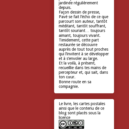
jardinée régulièrement
depuis.
Façon dessin de presse,
Pavé se fait l’écho de ce que
parcourt son auteur, tantôt
méditant, tantôt souffrant,
tantôt souriant… toujours
aimant, toujours vivant.
Timidement, cette part
restaurée se découvre
auprès de tout tout proches
qui l’invitent à se développer
et à s’envoler au large.
Et la voilà, à présent,
recueillie dans tes mains de
percepteur et, qui sait, dans
ton cœur.
Bonne route en sa
compagnie.
Le livre, les cartes postales
ainsi que le contenu de ce
blog sont placés sous la
licence