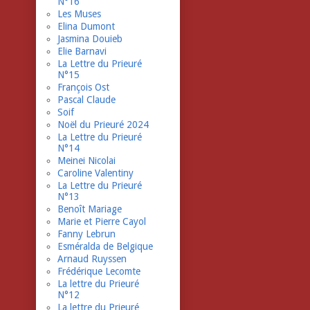
N°16
Les Muses
Elina Dumont
Jasmina Douieb
Elie Barnavi
La Lettre du Prieuré
N°15
François Ost
Pascal Claude
Soif
Noël du Prieuré 2024
La Lettre du Prieuré
N°14
Meinei Nicolai
Caroline Valentiny
La Lettre du Prieuré
N°13
Benoît Mariage
Marie et Pierre Cayol
Fanny Lebrun
Esméralda de Belgique
Arnaud Ruyssen
Frédérique Lecomte
La lettre du Prieuré
N°12
La lettre du Prieuré