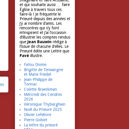
Imaginaire et faire Actualité,
et qui souhaite aussi … faire
Église à travers tous ces
faire-là ! Je fréquente le
Prieuré depuis des années et
j’y ai nombre d’amis. Les
rencontres qui s’y font
m’inspirent et j’ai l’occasion
d’illustrer les comptes rendus
que
Jean Bauwin
rédige à
l’issue de chacune d’elles. Le
Prieuré édite une Lettre que
Pavé
illustre.
Fatou Diome
Brigitte de Terwangne
et Marie Friedel
Jean-Philippe de
en
Tonnac
Colette Braeckman
Mercredi des Cendres
2026
Véronique Thyberghien
Noël du Prieuré 2025
Olivier Lefebvre
Pierre Gobiet
La lettre du prieuré