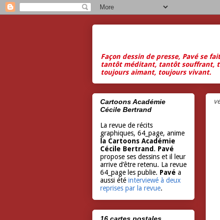
Façon dessin de presse, Pavé se fai
tantôt méditant, tantôt souffrant, t
toujours aimant, toujours vivant.
ve
Cartoons Académie
Cécile Bertrand
La revue de récits
graphiques, 64_page, anime
la Cartoons Académie
Cécile Bertrand
.
Pavé
propose ses dessins et il leur
arrive d’être retenu. La revue
64_page les publie.
Pavé
a
aussi été
interviewé à deux
reprises par la revue
.
16 cartes postales