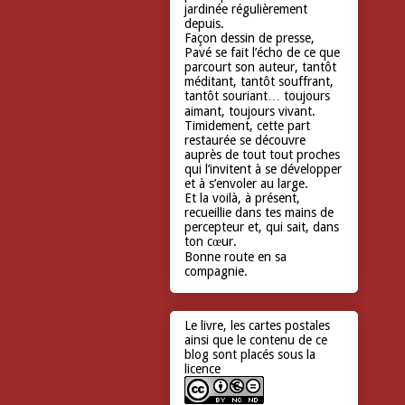
jardinée régulièrement
depuis.
Façon dessin de presse,
Pavé se fait l’écho de ce que
parcourt son auteur, tantôt
méditant, tantôt souffrant,
tantôt souriant… toujours
aimant, toujours vivant.
Timidement, cette part
restaurée se découvre
auprès de tout tout proches
qui l’invitent à se développer
et à s’envoler au large.
Et la voilà, à présent,
recueillie dans tes mains de
percepteur et, qui sait, dans
ton cœur.
Bonne route en sa
compagnie.
Le livre, les cartes postales
ainsi que le contenu de ce
blog sont placés sous la
licence