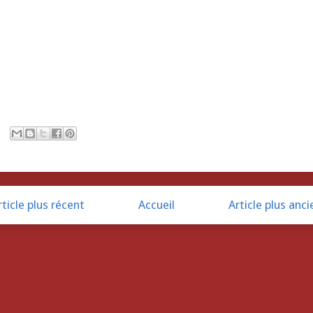
rticle plus récent
Accueil
Article plus anci