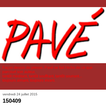
Façon dessin de presse, Pavé se fait l'écho de ce que
parcourt son auteur,
tantôt méditant, tantôt souffrant, tantôt souriant...
toujours aimant, toujours vivant.
vendredi 24 juillet 2015
150409