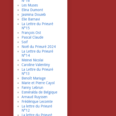
N°16
Les Muses
Elina Dumont
Jasmina Douieb
Elie Barnavi
La Lettre du Prieuré
N°15
François Ost
Pascal Claude
Soif
Noël du Prieuré 2024
La Lettre du Prieuré
N°14
Meinei Nicolai
Caroline Valentiny
La Lettre du Prieuré
N°13
Benoît Mariage
Marie et Pierre Cayol
Fanny Lebrun
Esméralda de Belgique
Arnaud Ruyssen
Frédérique Lecomte
La lettre du Prieuré
N°12
La lettre du Prieuré