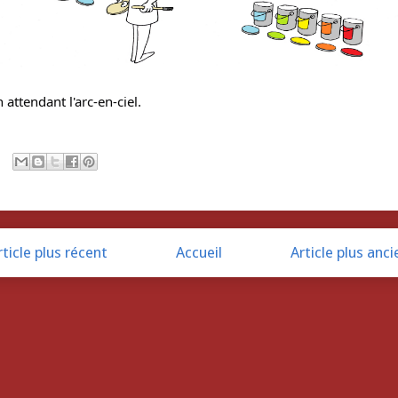
 attendant l'arc-en-ciel.
rticle plus récent
Accueil
Article plus anci