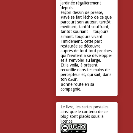
jardinée régulièrement
depuis.
Façon dessin de presse,
Pavé se fait l’écho de ce que
parcourt son auteur, tantôt
méditant, tantôt souffrant,
tantôt souriant… toujours
aimant, toujours vivant.
Timidement, cette part
restaurée se découvre
auprès de tout tout proches
qui l’invitent à se développer
et à s’envoler au large.
Et la voilà, à présent,
recueillie dans tes mains de
percepteur et, qui sait, dans
ton cœur.
Bonne route en sa
compagnie.
Le livre, les cartes postales
ainsi que le contenu de ce
blog sont placés sous la
licence