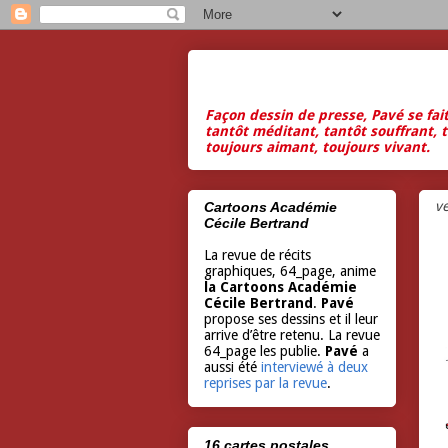
Façon dessin de presse, Pavé se fai
tantôt méditant, tantôt souffrant, t
toujours aimant, toujours vivant.
ve
Cartoons Académie
Cécile Bertrand
La revue de récits
graphiques, 64_page, anime
la Cartoons Académie
Cécile Bertrand
.
Pavé
propose ses dessins et il leur
arrive d’être retenu. La revue
64_page les publie.
Pavé
a
aussi été
interviewé à deux
reprises par la revue
.
16 cartes postales