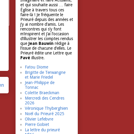
Imaginaire et faire Actualité,
et qui souhaite aussi … faire
Église à travers tous ces
faire-là ! Je fréquente le
Prieuré depuis des années et
j’y ai nombre d’amis. Les
rencontres qui s’y font
m’inspirent et j’ai l’occasion
d’illustrer les comptes rendus
que
Jean Bauwin
rédige à
l’issue de chacune d’elles. Le
Prieuré édite une Lettre que
Pavé
illustre.
Fatou Diome
Brigitte de Terwangne
et Marie Friedel
Jean-Philippe de
en
Tonnac
Colette Braeckman
Mercredi des Cendres
2026
Véronique Thyberghien
Noël du Prieuré 2025
Olivier Lefebvre
Pierre Gobiet
La lettre du prieuré