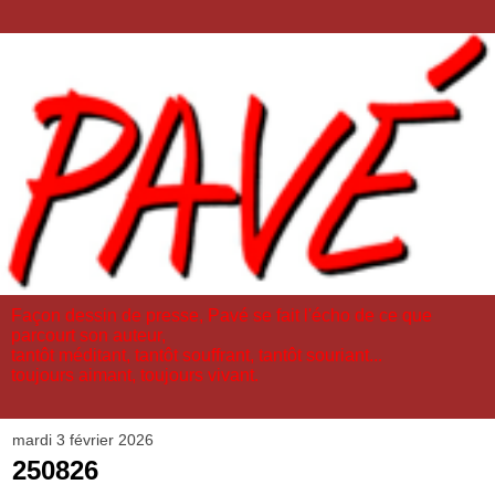
Façon dessin de presse, Pavé se fait l'écho de ce que
parcourt son auteur,
tantôt méditant, tantôt souffrant, tantôt souriant...
toujours aimant, toujours vivant.
mardi 3 février 2026
250826