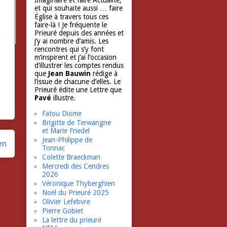
Imaginaire et faire Actualité,
et qui souhaite aussi … faire
Église à travers tous ces
faire-là ! Je fréquente le
Prieuré depuis des années et
j’y ai nombre d’amis. Les
rencontres qui s’y font
m’inspirent et j’ai l’occasion
d’illustrer les comptes rendus
que
Jean Bauwin
rédige à
l’issue de chacune d’elles. Le
Prieuré édite une Lettre que
Pavé
illustre.
Fatou Diome
Brigitte de Terwangne
et Marie Friedel
Jean-Philippe de
en
Tonnac
Colette Braeckman
Mercredi des Cendres
2026
Véronique Thyberghien
Noël du Prieuré 2025
Olivier Lefebvre
Pierre Gobiet
La lettre du prieuré