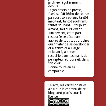
jardinée régulièrement
depuis.
Façon dessin de presse,
Pavé se fait l’écho de ce que
parcourt son auteur, tantôt
méditant, tantôt souffrant,
tantôt souriant… toujours
aimant, toujours vivant.
Timidement, cette part
restaurée se découvre
auprès de tout tout proches
qui l’invitent à se développer
et à s’envoler au large.
Et la voilà, à présent,
recueillie dans tes mains de
percepteur et, qui sait, dans
ton cœur.
Bonne route en sa
compagnie.
Le livre, les cartes postales
ainsi que le contenu de ce
blog sont placés sous la
licence