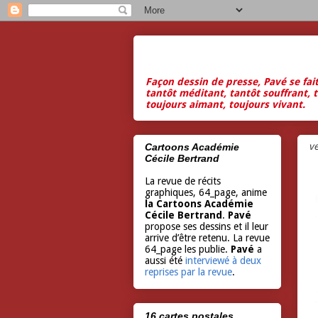
Façon dessin de presse, Pavé se fai
tantôt méditant, tantôt souffrant, t
toujours aimant, toujours vivant.
v
Cartoons Académie
Cécile Bertrand
La revue de récits
graphiques, 64_page, anime
la Cartoons Académie
Cécile Bertrand
.
Pavé
propose ses dessins et il leur
arrive d’être retenu. La revue
64_page les publie.
Pavé
a
aussi été
interviewé à deux
reprises par la revue
.
16 cartes postales