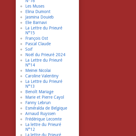
N°16
Les Muses
Elina Dumont
Jasmina Douieb
Elie Barnavi
La Lettre du Prieuré
N°15
François Ost
Pascal Claude
Soif
Noël du Prieuré 2024
La Lettre du Prieuré
N°14
Meinei Nicolai
Caroline Valentiny
La Lettre du Prieuré
N°13
Benoît Mariage
Marie et Pierre Cayol
Fanny Lebrun
Esméralda de Belgique
Arnaud Ruyssen
Frédérique Lecomte
La lettre du Prieuré
N°12
La lettre du Prieuré