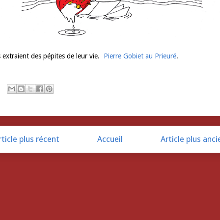
s extraient des pépites de leur vie.
Pierre Gobiet au Prieuré
.
rticle plus récent
Accueil
Article plus anci