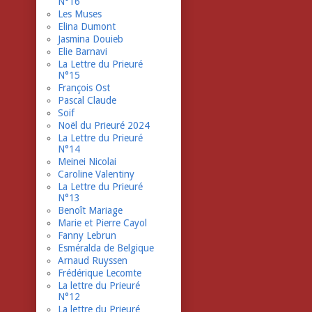
N°16
Les Muses
Elina Dumont
Jasmina Douieb
Elie Barnavi
La Lettre du Prieuré
N°15
François Ost
Pascal Claude
Soif
Noël du Prieuré 2024
La Lettre du Prieuré
N°14
Meinei Nicolai
Caroline Valentiny
La Lettre du Prieuré
N°13
Benoît Mariage
Marie et Pierre Cayol
Fanny Lebrun
Esméralda de Belgique
Arnaud Ruyssen
Frédérique Lecomte
La lettre du Prieuré
N°12
La lettre du Prieuré