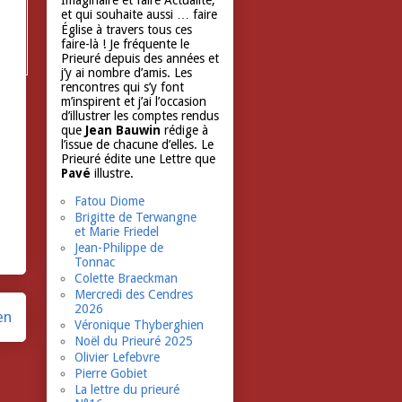
Imaginaire et faire Actualité,
et qui souhaite aussi … faire
Église à travers tous ces
faire-là ! Je fréquente le
Prieuré depuis des années et
j’y ai nombre d’amis. Les
rencontres qui s’y font
m’inspirent et j’ai l’occasion
d’illustrer les comptes rendus
que
Jean Bauwin
rédige à
l’issue de chacune d’elles. Le
Prieuré édite une Lettre que
Pavé
illustre.
Fatou Diome
Brigitte de Terwangne
et Marie Friedel
Jean-Philippe de
Tonnac
Colette Braeckman
Mercredi des Cendres
2026
en
Véronique Thyberghien
Noël du Prieuré 2025
Olivier Lefebvre
Pierre Gobiet
La lettre du prieuré