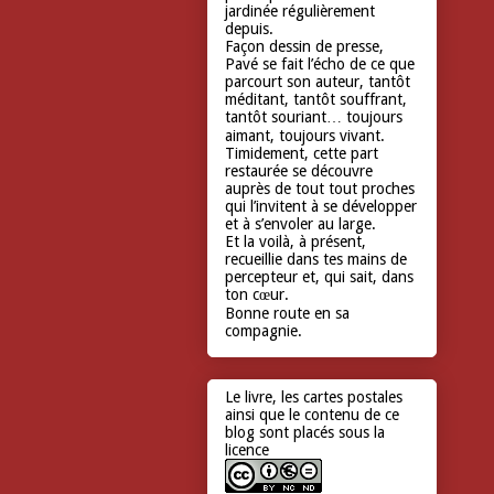
jardinée régulièrement
depuis.
Façon dessin de presse,
Pavé se fait l’écho de ce que
parcourt son auteur, tantôt
méditant, tantôt souffrant,
tantôt souriant… toujours
aimant, toujours vivant.
Timidement, cette part
restaurée se découvre
auprès de tout tout proches
qui l’invitent à se développer
et à s’envoler au large.
Et la voilà, à présent,
recueillie dans tes mains de
percepteur et, qui sait, dans
ton cœur.
Bonne route en sa
compagnie.
Le livre, les cartes postales
ainsi que le contenu de ce
blog sont placés sous la
licence