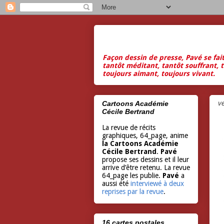
Façon dessin de presse, Pavé se fai
tantôt méditant, tantôt souffrant, t
toujours aimant, toujours vivant.
v
Cartoons Académie
Cécile Bertrand
La revue de récits
graphiques, 64_page, anime
la Cartoons Académie
Cécile Bertrand
.
Pavé
propose ses dessins et il leur
arrive d’être retenu. La revue
64_page les publie.
Pavé
a
aussi été
interviewé à deux
reprises par la revue
.
16 cartes postales