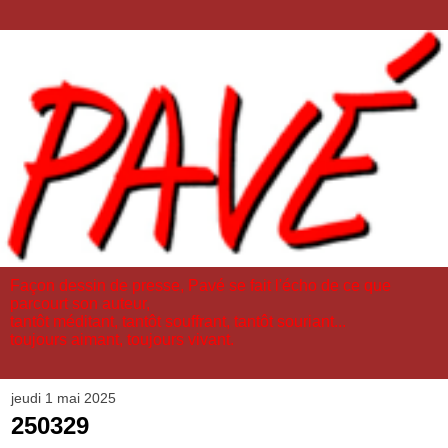
Façon dessin de presse, Pavé se fait l'écho de ce que
parcourt son auteur,
tantôt méditant, tantôt souffrant, tantôt souriant...
toujours aimant, toujours vivant.
jeudi 1 mai 2025
250329