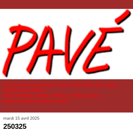
Façon dessin de presse, Pavé se fait l'écho de ce que
parcourt son auteur,
tantôt méditant, tantôt souffrant, tantôt souriant...
toujours aimant, toujours vivant.
mardi 15 avril 2025
250325