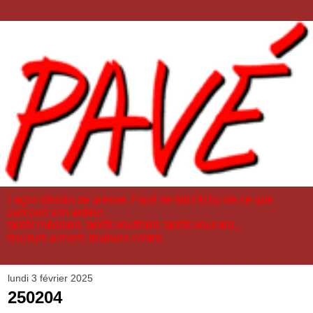
Façon dessin de presse, Pavé se fait l'écho de ce que
parcourt son auteur,
tantôt méditant, tantôt souffrant, tantôt souriant...
toujours aimant, toujours vivant.
lundi 3 février 2025
250204