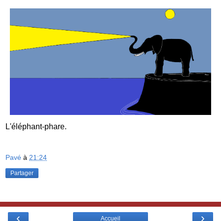
L'éléphant-phare.
Pavé
à
21:24
Partager
‹
›
Accueil