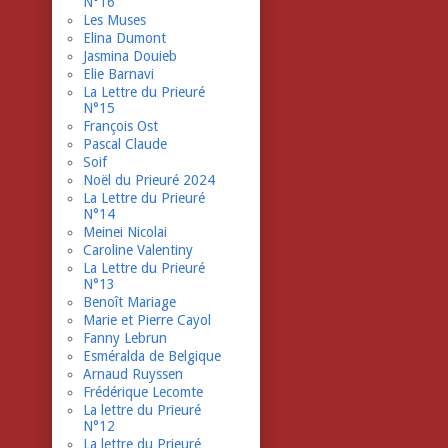
N°16
Les Muses
Elina Dumont
Jasmina Douieb
Elie Barnavi
La Lettre du Prieuré
N°15
François Ost
Pascal Claude
Soif
Noël du Prieuré 2024
La Lettre du Prieuré
N°14
Meinei Nicolai
Caroline Valentiny
La Lettre du Prieuré
N°13
Benoît Mariage
Marie et Pierre Cayol
Fanny Lebrun
Esméralda de Belgique
Arnaud Ruyssen
Frédérique Lecomte
La lettre du Prieuré
N°12
La lettre du Prieuré