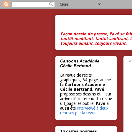
Façon dessin de presse, Pavé se fai
tantôt méditant, tantôt souffrant, t
toujours aimant, toujours vivant.
v
Cartoons Académie
Cécile Bertrand
La revue de récits
graphiques, 64_page, anime
la Cartoons Académie
Cécile Bertrand
.
Pavé
propose ses dessins et il leur
arrive d’être retenu. La revue
64_page les publie.
Pavé
a
aussi été
interviewé à deux
reprises par la revue
.
16 cartes postales