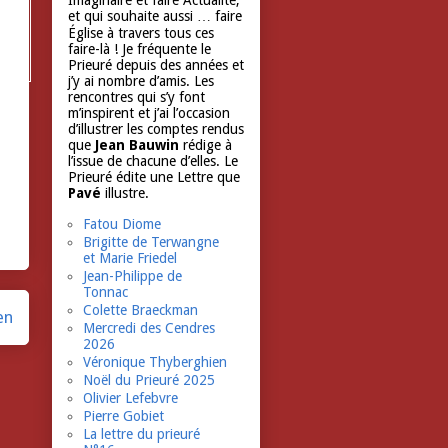
Imaginaire et faire Actualité,
et qui souhaite aussi … faire
Église à travers tous ces
faire-là ! Je fréquente le
Prieuré depuis des années et
j’y ai nombre d’amis. Les
rencontres qui s’y font
m’inspirent et j’ai l’occasion
d’illustrer les comptes rendus
que
Jean Bauwin
rédige à
l’issue de chacune d’elles. Le
Prieuré édite une Lettre que
Pavé
illustre.
Fatou Diome
Brigitte de Terwangne
et Marie Friedel
Jean-Philippe de
Tonnac
Colette Braeckman
en
Mercredi des Cendres
2026
Véronique Thyberghien
Noël du Prieuré 2025
Olivier Lefebvre
Pierre Gobiet
La lettre du prieuré