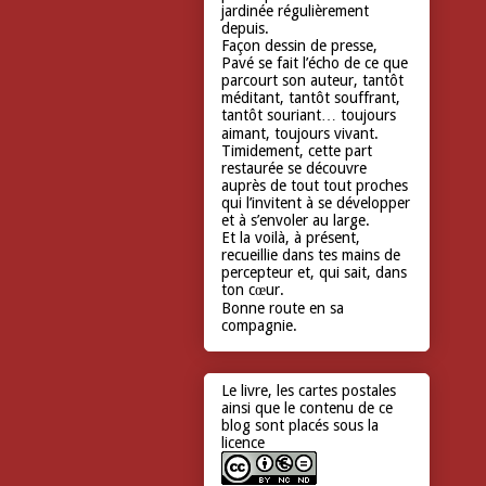
jardinée régulièrement
depuis.
Façon dessin de presse,
Pavé se fait l’écho de ce que
parcourt son auteur, tantôt
méditant, tantôt souffrant,
tantôt souriant… toujours
aimant, toujours vivant.
Timidement, cette part
restaurée se découvre
auprès de tout tout proches
qui l’invitent à se développer
et à s’envoler au large.
Et la voilà, à présent,
recueillie dans tes mains de
percepteur et, qui sait, dans
ton cœur.
Bonne route en sa
compagnie.
Le livre, les cartes postales
ainsi que le contenu de ce
blog sont placés sous la
licence