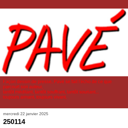
Façon dessin de presse, Pavé se fait l'écho de ce que
parcourt son auteur,
tantôt méditant, tantôt souffrant, tantôt souriant...
toujours aimant, toujours vivant.
mercredi 22 janvier 2025
250114