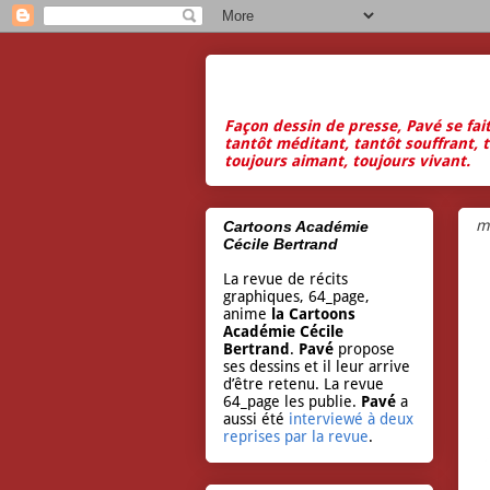
Façon dessin de presse, Pavé se fai
tantôt méditant, tantôt souffrant, t
toujours aimant, toujours vivant.
ma
Cartoons Académie
Cécile Bertrand
La revue de récits
graphiques, 64_page,
anime
la Cartoons
Académie Cécile
Bertrand
.
Pavé
propose
ses dessins et il leur arrive
d’être retenu. La revue
64_page les publie.
Pavé
a
aussi été
interviewé à deux
reprises par la revue
.