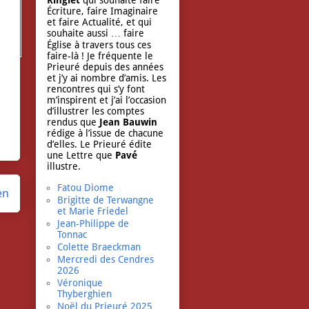
Ringlet
qui souhaite faire
Écriture, faire Imaginaire
et faire Actualité, et qui
souhaite aussi … faire
Église à travers tous ces
faire-là ! Je fréquente le
Prieuré depuis des années
et j’y ai nombre d’amis. Les
rencontres qui s’y font
m’inspirent et j’ai l’occasion
d’illustrer les comptes
rendus que
Jean Bauwin
rédige à l’issue de chacune
d’elles. Le Prieuré édite
une Lettre que
Pavé
illustre.
Fatou Diome
en
Brigitte de Terwangne
et Marie Friedel
Jean-Philippe de
Tonnac
Colette Braeckman
Mercredi des Cendres
2026
Véronique
Thyberghien
Noël du Prieuré 2025