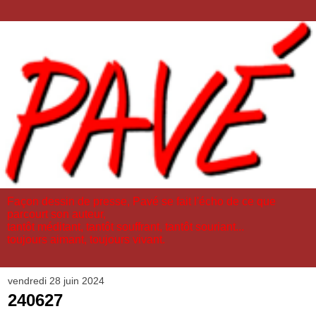
Façon dessin de presse, Pavé se fait l'écho de ce que
parcourt son auteur,
tantôt méditant, tantôt souffrant, tantôt souriant...
toujours aimant, toujours vivant.
vendredi 28 juin 2024
240627