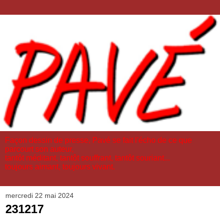
Façon dessin de presse, Pavé se fait l'écho de ce que
parcourt son auteur,
tantôt méditant, tantôt souffrant, tantôt souriant...
toujours aimant, toujours vivant.
mercredi 22 mai 2024
231217