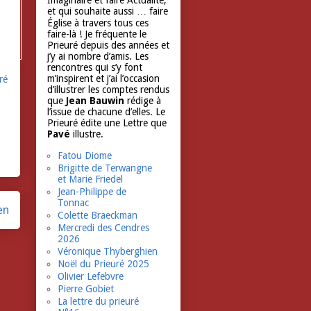
Imaginaire et faire Actualité,
et qui souhaite aussi … faire
Église à travers tous ces
faire-là ! Je fréquente le
Prieuré depuis des années et
j’y ai nombre d’amis. Les
rencontres qui s’y font
m’inspirent et j’ai l’occasion
ré
d’illustrer les comptes rendus
que
Jean Bauwin
rédige à
l’issue de chacune d’elles. Le
Prieuré édite une Lettre que
Pavé
illustre.
Fatou Diome
Brigitte de Terwangne
et Marie Friedel
Jean-Philippe de
Tonnac
en
Colette Braeckman
Mercredi des Cendres
2026
Véronique Thyberghien
Noël du Prieuré 2025
Olivier Lefebvre
Pierre Gobiet
La lettre du prieuré