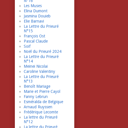
N°16
Les Muses
Elina Dumont
Jasmina Douieb
Elie Barnavi
La Lettre du Prieuré
N°15
François Ost
Pascal Claude
Soif
Noël du Prieuré 2024
La Lettre du Prieuré
N°14
Meinei Nicolai
Caroline Valentiny
La Lettre du Prieuré
N°13
Benoît Mariage
Marie et Pierre Cayol
Fanny Lebrun
Esméralda de Belgique
Arnaud Ruyssen
Frédérique Lecomte
La lettre du Prieuré
N°12
La lettre du Prieuré