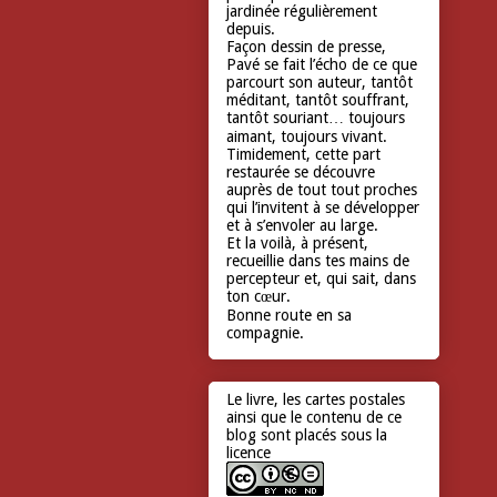
jardinée régulièrement
depuis.
Façon dessin de presse,
Pavé se fait l’écho de ce que
parcourt son auteur, tantôt
méditant, tantôt souffrant,
tantôt souriant… toujours
aimant, toujours vivant.
Timidement, cette part
restaurée se découvre
auprès de tout tout proches
qui l’invitent à se développer
et à s’envoler au large.
Et la voilà, à présent,
recueillie dans tes mains de
percepteur et, qui sait, dans
ton cœur.
Bonne route en sa
compagnie.
Le livre, les cartes postales
ainsi que le contenu de ce
blog sont placés sous la
licence