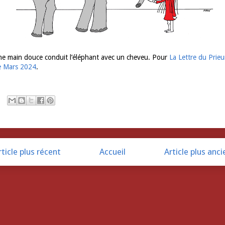
e main douce conduit l’éléphant avec un cheveu. Pour
La Lettre du Prieu
e Mars 2024
.
rticle plus récent
Accueil
Article plus anci