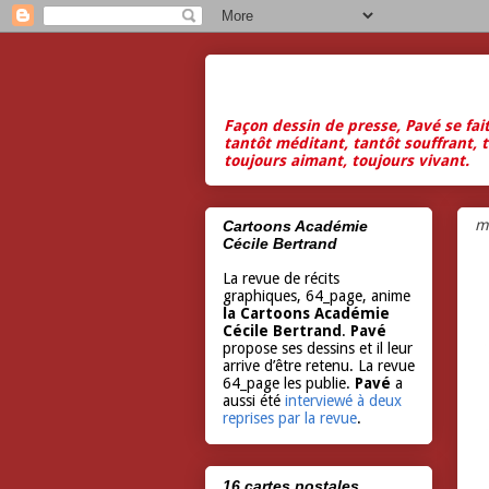
Façon dessin de presse, Pavé se fai
tantôt méditant, tantôt souffrant, t
toujours aimant, toujours vivant.
m
Cartoons Académie
Cécile Bertrand
La revue de récits
graphiques, 64_page, anime
la Cartoons Académie
Cécile Bertrand
.
Pavé
propose ses dessins et il leur
arrive d’être retenu. La revue
64_page les publie.
Pavé
a
aussi été
interviewé à deux
reprises par la revue
.
16 cartes postales