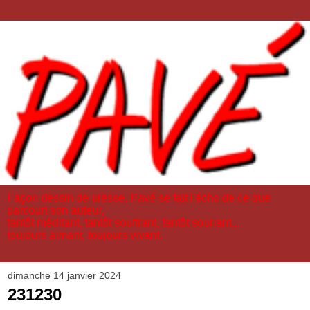
Façon dessin de presse, Pavé se fait l'écho de ce que
parcourt son auteur,
tantôt méditant, tantôt souffrant, tantôt souriant...
toujours aimant, toujours vivant.
dimanche 14 janvier 2024
231230