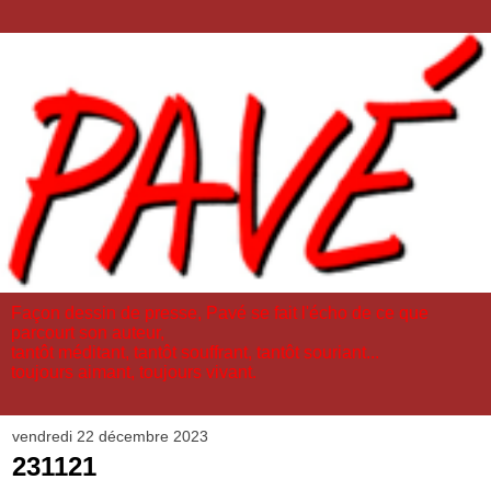
Façon dessin de presse, Pavé se fait l'écho de ce que
parcourt son auteur,
tantôt méditant, tantôt souffrant, tantôt souriant...
toujours aimant, toujours vivant.
vendredi 22 décembre 2023
231121