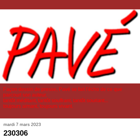
Façon dessin de presse, Pavé se fait l'écho de ce que
parcourt son auteur,
tantôt méditant, tantôt souffrant, tantôt souriant...
toujours aimant, toujours vivant.
mardi 7 mars 2023
230306