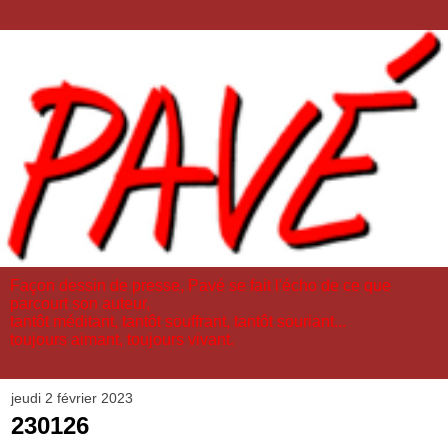
Façon dessin de presse, Pavé se fait l'écho de ce que
parcourt son auteur,
tantôt méditant, tantôt souffrant, tantôt souriant...
toujours aimant, toujours vivant.
jeudi 2 février 2023
230126