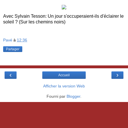
Avec Sylvain Tesson: Un jour s'occuperaient-ils d'éclairer le
soleil ? (Sur les chemins noirs)
Pavé
à
12:36
Partager
‹
›
Accueil
Afficher la version Web
Fourni par
Blogger
.