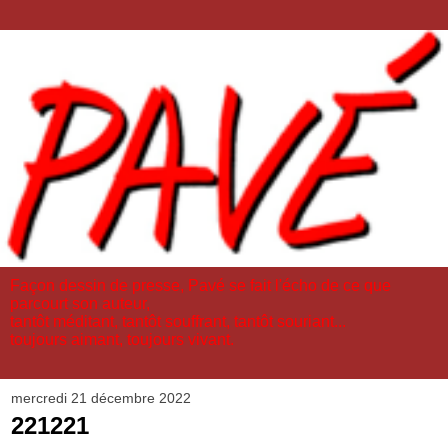
Façon dessin de presse, Pavé se fait l'écho de ce que
parcourt son auteur,
tantôt méditant, tantôt souffrant, tantôt souriant...
toujours aimant, toujours vivant.
mercredi 21 décembre 2022
221221