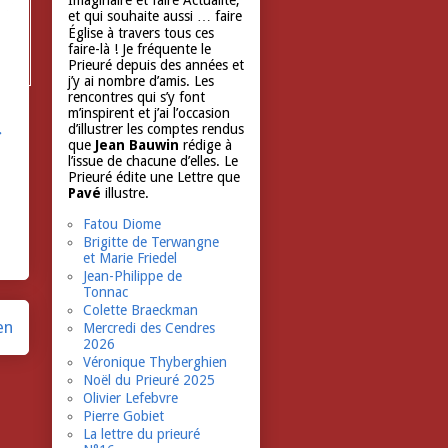
Imaginaire et faire Actualité,
et qui souhaite aussi … faire
Église à travers tous ces
faire-là ! Je fréquente le
Prieuré depuis des années et
j’y ai nombre d’amis. Les
rencontres qui s’y font
m’inspirent et j’ai l’occasion
d’illustrer les comptes rendus
r
que
Jean Bauwin
rédige à
l’issue de chacune d’elles. Le
Prieuré édite une Lettre que
Pavé
illustre.
Fatou Diome
Brigitte de Terwangne
et Marie Friedel
Jean-Philippe de
Tonnac
Colette Braeckman
en
Mercredi des Cendres
2026
Véronique Thyberghien
Noël du Prieuré 2025
Olivier Lefebvre
Pierre Gobiet
La lettre du prieuré