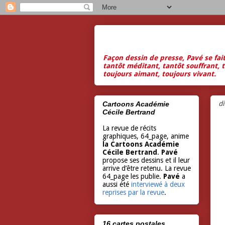
Façon dessin de presse, Pavé se fai
tantôt méditant, tantôt souffrant, t
toujours aimant, toujours vivant.
d
Cartoons Académie
Cécile Bertrand
La revue de récits
graphiques, 64_page, anime
la Cartoons Académie
Cécile Bertrand
.
Pavé
propose ses dessins et il leur
arrive d’être retenu. La revue
64_page les publie.
Pavé
a
aussi été
interviewé à deux
reprises par la revue
.
16 cartes postales