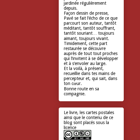
jardinée régulièrement
depuis.
Façon dessin de presse,
Pavé se fait l’écho de ce que
parcourt son auteur, tantôt
méditant, tantôt souffrant,
tantôt souriant… toujours
aimant, toujours vivant.
Timidement, cette part
restaurée se découvre
auprès de tout tout proches
qui l’invitent à se développer
et à s’envoler au large.
Et la voilà, à présent,
recueillie dans tes mains de
percepteur et, qui sait, dans
ton cœur.
Bonne route en sa
compagnie.
Le livre, les cartes postales
ainsi que le contenu de ce
blog sont placés sous la
licence