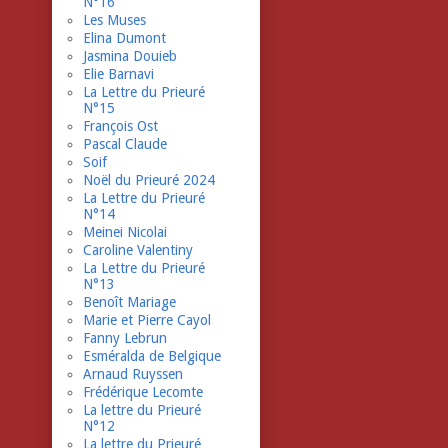
N°16
Les Muses
Elina Dumont
Jasmina Douieb
Elie Barnavi
La Lettre du Prieuré
N°15
François Ost
Pascal Claude
Soif
Noël du Prieuré 2024
La Lettre du Prieuré
N°14
Meinei Nicolai
Caroline Valentiny
La Lettre du Prieuré
N°13
Benoît Mariage
Marie et Pierre Cayol
Fanny Lebrun
Esméralda de Belgique
Arnaud Ruyssen
Frédérique Lecomte
La lettre du Prieuré
N°12
La lettre du Prieuré