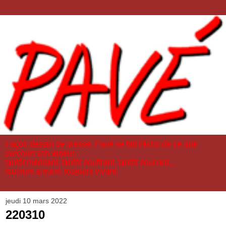
Façon dessin de presse, Pavé se fait l'écho de ce que
parcourt son auteur,
tantôt méditant, tantôt souffrant, tantôt souriant...
toujours aimant, toujours vivant.
jeudi 10 mars 2022
220310