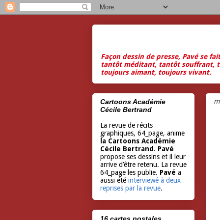
Façon dessin de presse, Pavé se fai
tantôt méditant, tantôt souffrant, t
toujours aimant, toujours vivant.
m
Cartoons Académie
Cécile Bertrand
La revue de récits
graphiques, 64_page, anime
la Cartoons Académie
Cécile Bertrand
.
Pavé
propose ses dessins et il leur
arrive d’être retenu. La revue
64_page les publie.
Pavé
a
aussi été
interviewé à deux
reprises par la revue
.
16 cartes postales