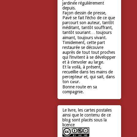
jardinée régulièrement
depuis.
Façon dessin de presse,
Pavé se fait l’écho de ce que
parcourt son auteur, tantôt
méditant, tantôt souffrant,
tantôt souriant… toujours
aimant, toujours vivant.
Timidement, cette part
restaurée se découvre
auprès de tout tout proches
qui l’invitent à se développer
et à s’envoler au large.
Et la voilà, à présent,
recueillie dans tes mains de
percepteur et, qui sait, dans
ton cœur.
Bonne route en sa
compagnie.
Le livre, les cartes postales
ainsi que le contenu de ce
blog sont placés sous la
licence