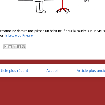
rsonne ne déchire une pièce d'un habit neuf pour la coudre sur un vieux
our
la Lettre du Prieuré
.
rticle plus récent
Accueil
Article plus anci