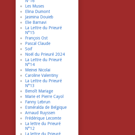
N°16
Les Muses
Elina Dumont
Jasmina Douieb
Elie Barnavi
La Lettre du Prieuré
N°15
François Ost
Pascal Claude
Soif
Noël du Prieuré 2024
La Lettre du Prieuré
N°14
Meinei Nicolai
Caroline Valentiny
La Lettre du Prieuré
N°13
Benoît Mariage
Marie et Pierre Cayol
Fanny Lebrun
Esméralda de Belgique
Arnaud Ruyssen
Frédérique Lecomte
La lettre du Prieuré
N°12
La lettre du Prieuré