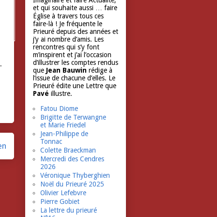
Imaginaire et faire Actualité,
et qui souhaite aussi … faire
Église à travers tous ces
faire-là ! Je fréquente le
Prieuré depuis des années et
j’y ai nombre d’amis. Les
rencontres qui s’y font
m’inspirent et j’ai l’occasion
d’illustrer les comptes rendus
.
que
Jean Bauwin
rédige à
l’issue de chacune d’elles. Le
Prieuré édite une Lettre que
Pavé
illustre.
Fatou Diome
Brigitte de Terwangne
et Marie Friedel
Jean-Philippe de
Tonnac
en
Colette Braeckman
Mercredi des Cendres
2026
Véronique Thyberghien
Noël du Prieuré 2025
Olivier Lefebvre
Pierre Gobiet
La lettre du prieuré