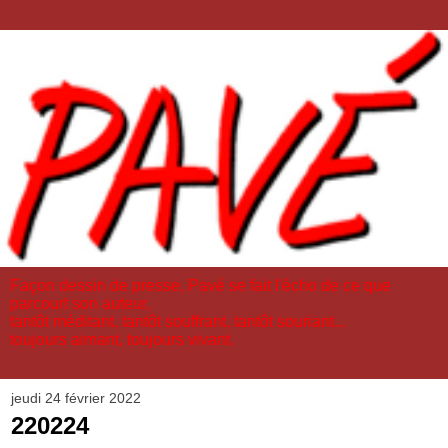
Façon dessin de presse, Pavé se fait l'écho de ce que
parcourt son auteur,
tantôt méditant, tantôt souffrant, tantôt souriant...
toujours aimant, toujours vivant.
jeudi 24 février 2022
220224