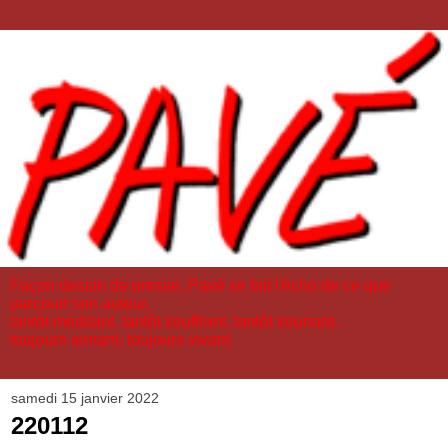
Façon dessin de presse, Pavé se fait l'écho de ce que
parcourt son auteur,
tantôt méditant, tantôt souffrant, tantôt souriant...
toujours aimant, toujours vivant.
samedi 15 janvier 2022
220112