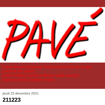
Façon dessin de presse, Pavé se fait l'écho de ce que
parcourt son auteur,
tantôt méditant, tantôt souffrant, tantôt souriant...
toujours aimant, toujours vivant.
jeudi 23 décembre 2021
211223