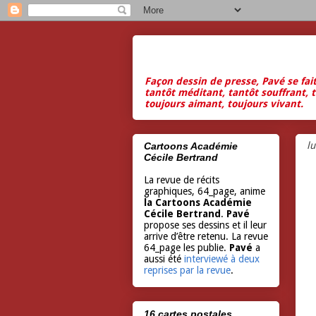
Façon dessin de presse, Pavé se fai
tantôt méditant, tantôt souffrant, t
toujours aimant, toujours vivant.
l
Cartoons Académie
Cécile Bertrand
La revue de récits
graphiques, 64_page, anime
la Cartoons Académie
Cécile Bertrand
.
Pavé
propose ses dessins et il leur
arrive d’être retenu. La revue
64_page les publie.
Pavé
a
aussi été
interviewé à deux
reprises par la revue
.
16 cartes postales