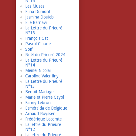
N°16
Les Muses
Elina Dumont
Jasmina Douieb
Elie Barnavi
La Lettre du Prieuré
N°15
François Ost
Pascal Claude
Soif
Noël du Prieuré 2024
La Lettre du Prieuré
N°14
Meinei Nicolai
Caroline Valentiny
La Lettre du Prieuré
N°13
Benoît Mariage
Marie et Pierre Cayol
Fanny Lebrun
Esméralda de Belgique
Arnaud Ruyssen
Frédérique Lecomte
La lettre du Prieuré
N°12
La lettre du Prieuré