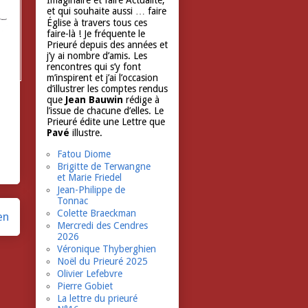
Imaginaire et faire Actualité,
et qui souhaite aussi … faire
Église à travers tous ces
faire-là ! Je fréquente le
Prieuré depuis des années et
j’y ai nombre d’amis. Les
rencontres qui s’y font
m’inspirent et j’ai l’occasion
d’illustrer les comptes rendus
que
Jean Bauwin
rédige à
l’issue de chacune d’elles. Le
Prieuré édite une Lettre que
Pavé
illustre.
Fatou Diome
Brigitte de Terwangne
et Marie Friedel
Jean-Philippe de
Tonnac
Colette Braeckman
en
Mercredi des Cendres
2026
Véronique Thyberghien
Noël du Prieuré 2025
Olivier Lefebvre
Pierre Gobiet
La lettre du prieuré