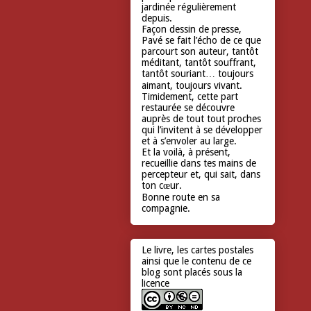
jardinée régulièrement
depuis.
Façon dessin de presse,
Pavé se fait l’écho de ce que
parcourt son auteur, tantôt
méditant, tantôt souffrant,
tantôt souriant… toujours
aimant, toujours vivant.
Timidement, cette part
restaurée se découvre
auprès de tout tout proches
qui l’invitent à se développer
et à s’envoler au large.
Et la voilà, à présent,
recueillie dans tes mains de
percepteur et, qui sait, dans
ton cœur.
Bonne route en sa
compagnie.
Le livre, les cartes postales
ainsi que le contenu de ce
blog sont placés sous la
licence