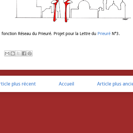
 fonction Réseau du Prieuré. Projet pour la Lettre du
Prieuré
N°3.
rticle plus récent
Accueil
Article plus anci