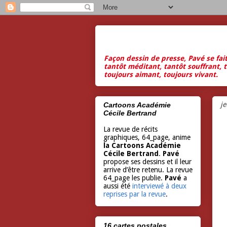
Façon dessin de presse, Pavé se fai
tantôt méditant, tantôt souffrant, t
toujours aimant, toujours vivant.
j
Cartoons Académie
Cécile Bertrand
La revue de récits
graphiques, 64_page, anime
la Cartoons Académie
Cécile Bertrand
.
Pavé
propose ses dessins et il leur
arrive d’être retenu. La revue
64_page les publie.
Pavé
a
aussi été
interviewé à deux
reprises par la revue
.
16 cartes postales