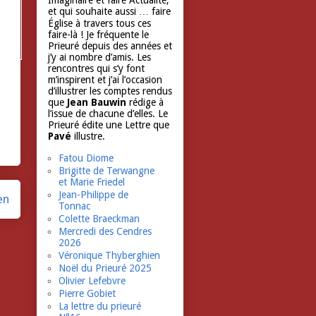
Imaginaire et faire Actualité,
et qui souhaite aussi … faire
Église à travers tous ces
faire-là ! Je fréquente le
Prieuré depuis des années et
j’y ai nombre d’amis. Les
rencontres qui s’y font
m’inspirent et j’ai l’occasion
d’illustrer les comptes rendus
que
Jean Bauwin
rédige à
l’issue de chacune d’elles. Le
Prieuré édite une Lettre que
Pavé
illustre.
Fatou Diome
Brigitte de Terwangne
et Marie Friedel
Jean-Philippe de
en
Tonnac
Colette Braeckman
Mercredi des Cendres
2026
Véronique Thyberghien
Noël du Prieuré 2025
Olivier Lefebvre
Pierre Gobiet
La lettre du prieuré