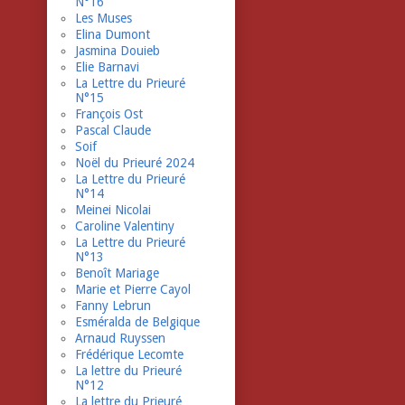
N°16
Les Muses
Elina Dumont
Jasmina Douieb
Elie Barnavi
La Lettre du Prieuré
N°15
François Ost
Pascal Claude
Soif
Noël du Prieuré 2024
La Lettre du Prieuré
N°14
Meinei Nicolai
Caroline Valentiny
La Lettre du Prieuré
N°13
Benoît Mariage
Marie et Pierre Cayol
Fanny Lebrun
Esméralda de Belgique
Arnaud Ruyssen
Frédérique Lecomte
La lettre du Prieuré
N°12
La lettre du Prieuré