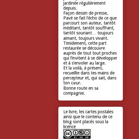
jardinée régulièrement
depuis.
Façon dessin de presse,
Pavé se fait l’écho de ce que
parcourt son auteur, tantôt
méditant, tantôt souffrant,
tantôt souriant… toujours
aimant, toujours vivant.
Timidement, cette part
restaurée se découvre
auprès de tout tout proches
qui l’invitent à se développer
et à s’envoler au large.
Et la voilà, à présent,
recueillie dans tes mains de
percepteur et, qui sait, dans
ton cœur.
Bonne route en sa
compagnie.
Le livre, les cartes postales
ainsi que le contenu de ce
blog sont placés sous la
licence