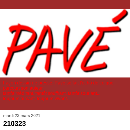
Façon dessin de presse, Pavé se fait l'écho de ce que
parcourt son auteur,
tantôt méditant, tantôt souffrant, tantôt souriant...
toujours aimant, toujours vivant.
mardi 23 mars 2021
210323