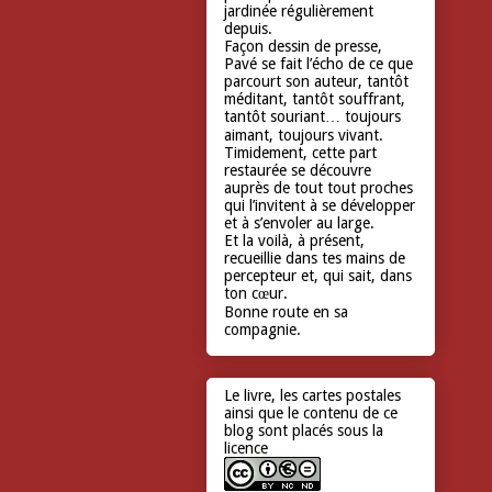
jardinée régulièrement
depuis.
Façon dessin de presse,
Pavé se fait l’écho de ce que
parcourt son auteur, tantôt
méditant, tantôt souffrant,
tantôt souriant… toujours
aimant, toujours vivant.
Timidement, cette part
restaurée se découvre
auprès de tout tout proches
qui l’invitent à se développer
et à s’envoler au large.
Et la voilà, à présent,
recueillie dans tes mains de
percepteur et, qui sait, dans
ton cœur.
Bonne route en sa
compagnie.
Le livre, les cartes postales
ainsi que le contenu de ce
blog sont placés sous la
licence