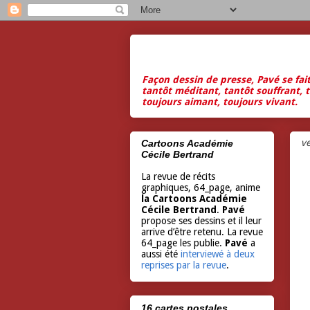
Façon dessin de presse, Pavé se fai
tantôt méditant, tantôt souffrant, t
toujours aimant, toujours vivant.
v
Cartoons Académie
Cécile Bertrand
La revue de récits
graphiques, 64_page, anime
la Cartoons Académie
Cécile Bertrand
.
Pavé
propose ses dessins et il leur
arrive d’être retenu. La revue
64_page les publie.
Pavé
a
aussi été
interviewé à deux
reprises par la revue
.
16 cartes postales