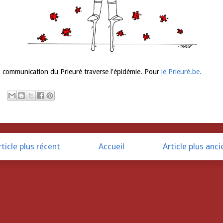
 communication du Prieuré traverse l'épidémie. Pour
le Prieuré.be.
rticle plus récent
Accueil
Article plus anci