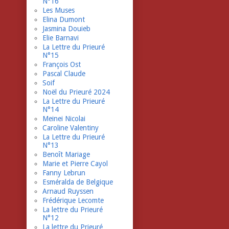
N°16
Les Muses
Elina Dumont
Jasmina Douieb
Elie Barnavi
La Lettre du Prieuré
N°15
François Ost
Pascal Claude
Soif
Noël du Prieuré 2024
La Lettre du Prieuré
N°14
Meinei Nicolai
Caroline Valentiny
La Lettre du Prieuré
N°13
Benoît Mariage
Marie et Pierre Cayol
Fanny Lebrun
Esméralda de Belgique
Arnaud Ruyssen
Frédérique Lecomte
La lettre du Prieuré
N°12
La lettre du Prieuré