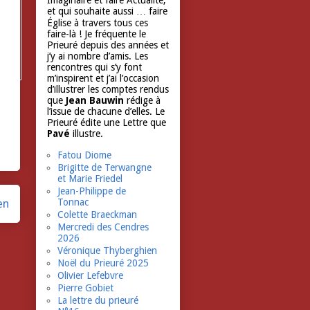
Imaginaire et faire Actualité,
et qui souhaite aussi … faire
Église à travers tous ces
faire-là ! Je fréquente le
Prieuré depuis des années et
j’y ai nombre d’amis. Les
rencontres qui s’y font
m’inspirent et j’ai l’occasion
d’illustrer les comptes rendus
que
Jean Bauwin
rédige à
l’issue de chacune d’elles. Le
Prieuré édite une Lettre que
Pavé
illustre.
Fatou Diome
Brigitte de Terwangne
et Marie Friedel
Jean-Philippe de
en
Tonnac
Colette Braeckman
Mercredi des Cendres
2026
Véronique Thyberghien
Noël du Prieuré 2025
Olivier Lefebvre
Pierre Gobiet
La lettre du prieuré