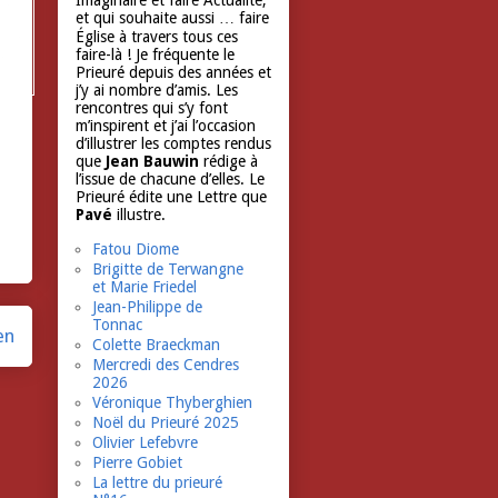
Imaginaire et faire Actualité,
et qui souhaite aussi … faire
Église à travers tous ces
faire-là ! Je fréquente le
Prieuré depuis des années et
j’y ai nombre d’amis. Les
rencontres qui s’y font
m’inspirent et j’ai l’occasion
d’illustrer les comptes rendus
que
Jean Bauwin
rédige à
l’issue de chacune d’elles. Le
Prieuré édite une Lettre que
Pavé
illustre.
Fatou Diome
Brigitte de Terwangne
et Marie Friedel
Jean-Philippe de
Tonnac
en
Colette Braeckman
Mercredi des Cendres
2026
Véronique Thyberghien
Noël du Prieuré 2025
Olivier Lefebvre
Pierre Gobiet
La lettre du prieuré