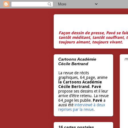
Façon dessin de presse, Pavé se fai
tantôt méditant, tantôt souffrant, t
toujours aimant, toujours vivant.
m
Cartoons Académie
Cécile Bertrand
La revue de récits
graphiques, 64_page, anime
la Cartoons Académie
Cécile Bertrand
.
Pavé
propose ses dessins et il leur
arrive d’être retenu. La revue
64_page les publie.
Pavé
a
aussi été
interviewé à deux
reprises par la revue
.
16 cartes postales