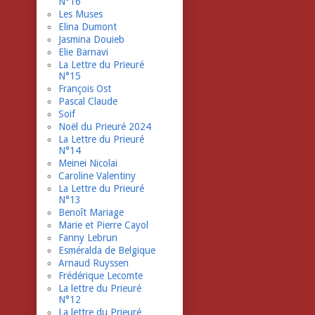
N°16
Les Muses
Elina Dumont
Jasmina Douieb
Elie Barnavi
La Lettre du Prieuré
N°15
François Ost
Pascal Claude
Soif
Noël du Prieuré 2024
La Lettre du Prieuré
N°14
Meinei Nicolai
Caroline Valentiny
La Lettre du Prieuré
N°13
Benoît Mariage
Marie et Pierre Cayol
Fanny Lebrun
Esméralda de Belgique
Arnaud Ruyssen
Frédérique Lecomte
La lettre du Prieuré
N°12
La lettre du Prieuré