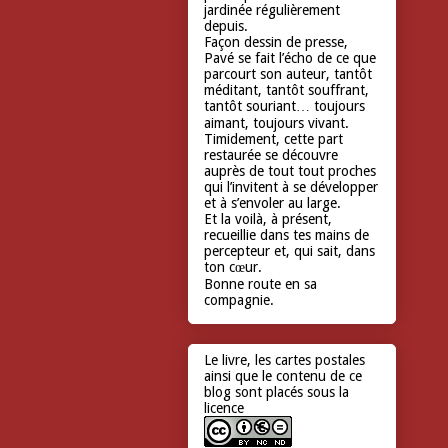
jardinée régulièrement
depuis.
Façon dessin de presse,
Pavé se fait l’écho de ce que
parcourt son auteur, tantôt
méditant, tantôt souffrant,
tantôt souriant… toujours
aimant, toujours vivant.
Timidement, cette part
restaurée se découvre
auprès de tout tout proches
qui l’invitent à se développer
et à s’envoler au large.
Et la voilà, à présent,
recueillie dans tes mains de
percepteur et, qui sait, dans
ton cœur.
Bonne route en sa
compagnie.
Le livre, les cartes postales
ainsi que le contenu de ce
blog sont placés sous la
licence