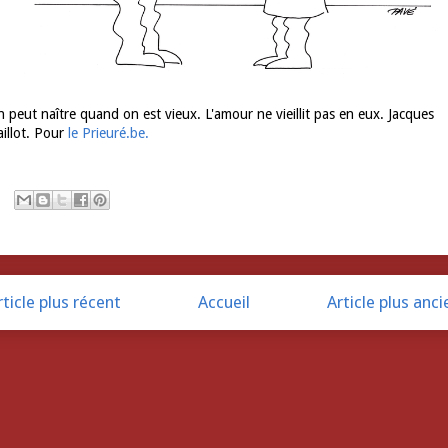
 peut naître quand on est vieux. L'amour ne vieillit pas en eux. Jacques
illot. Pour
le Prieuré.be.
rticle plus récent
Accueil
Article plus anci