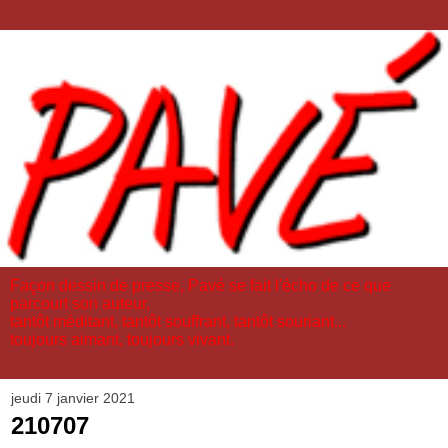
Façon dessin de presse, Pavé se fait l'écho de ce que
parcourt son auteur,
tantôt méditant, tantôt souffrant, tantôt souriant...
toujours aimant, toujours vivant.
jeudi 7 janvier 2021
210707