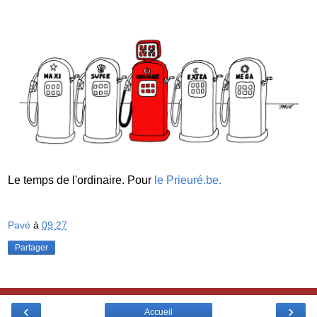
Le temps de l'ordinaire. Pour
le Prieuré.be.
Pavé
à
09:27
Partager
‹
›
Accueil