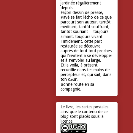
jardinée régulièrement
depuis.
Façon dessin de presse,
Pavé se fait l’écho de ce que
parcourt son auteur, tantôt
méditant, tantôt souffrant,
tantôt souriant… toujours
aimant, toujours vivant.
Timidement, cette part
restaurée se découvre
auprès de tout tout proches
qui l’invitent à se développer
et à s’envoler au large.
Et la voilà, à présent,
recueillie dans tes mains de
percepteur et, qui sait, dans
ton cœur.
Bonne route en sa
compagnie.
Le livre, les cartes postales
ainsi que le contenu de ce
blog sont placés sous la
licence