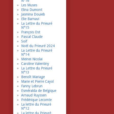
N°16
Les Muses
Elina Dumont
Jasmina Douieb
Elie Barnavi
La Lettre du Prieuré
N°15
François Ost
Pascal Claude
Soif
Noël du Prieuré 2024
La Lettre du Prieuré
N°14
Meinei Nicolai
Caroline Valentiny
La Lettre du Prieuré
N°13
Benoît Mariage
Marie et Pierre Cayol
Fanny Lebrun
Esméralda de Belgique
Arnaud Ruyssen
Frédérique Lecomte
La lettre du Prieuré
N°12
La lettre du Prieuré