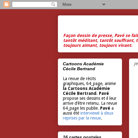
Façon dessin de presse, Pavé se fai
tantôt méditant, tantôt souffrant, t
toujours aimant, toujours vivant.
j
Cartoons Académie
Cécile Bertrand
La revue de récits
graphiques, 64_page, anime
la Cartoons Académie
Cécile Bertrand
.
Pavé
propose ses dessins et il leur
arrive d’être retenu. La revue
64_page les publie.
Pavé
a
aussi été
interviewé à deux
reprises par la revue
.
16 cartes postales