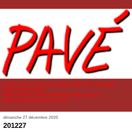
Façon dessin de presse, Pavé se fait l'écho de ce que
parcourt son auteur,
tantôt méditant, tantôt souffrant, tantôt souriant...
toujours aimant, toujours vivant.
dimanche 27 décembre 2020
201227