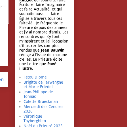
Ringlet
qui souhaite faire
Écriture, faire Imaginaire
et faire Actualité, et qui
souhaite aussi … faire
Église à travers tous ces
faire-là ! Je fréquente le
Prieuré depuis des années
et j’y ai nombre d’amis. Les
rencontres qui s’y font
m’inspirent et j’ai l’occasion
d’illustrer les comptes
rendus que
Jean Bauwin
rédige à l’issue de chacune
d’elles. Le Prieuré édite
une Lettre que
Pavé
illustre.
Fatou Diome
en
Brigitte de Terwangne
et Marie Friedel
Jean-Philippe de
Tonnac
Colette Braeckman
Mercredi des Cendres
2026
Véronique
Thyberghien
Noël du Prieuré 2025