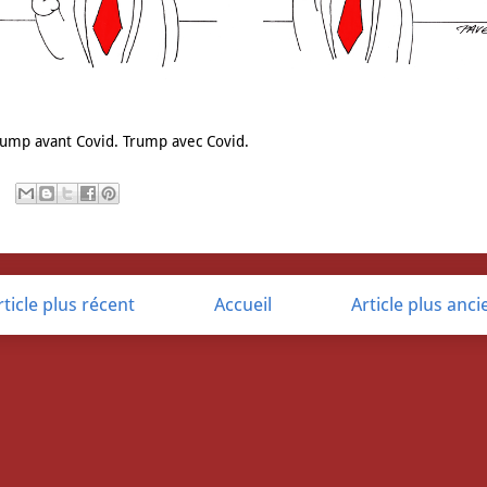
rump avant Covid. Trump avec Covid.
rticle plus récent
Accueil
Article plus anci