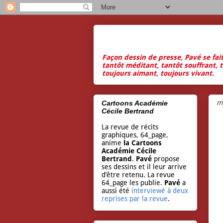
Façon dessin de presse, Pavé se fai
tantôt méditant, tantôt souffrant, t
toujours aimant, toujours vivant.
m
Cartoons Académie
Cécile Bertrand
La revue de récits
graphiques, 64_page,
anime
la Cartoons
Académie Cécile
Bertrand
.
Pavé
propose
ses dessins et il leur arrive
d’être retenu. La revue
64_page les publie.
Pavé
a
aussi été
interviewé à deux
reprises par la revue
.