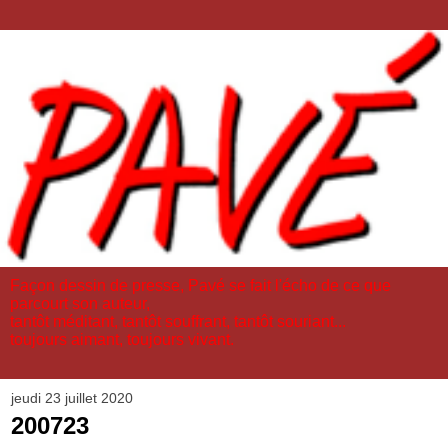
Façon dessin de presse, Pavé se fait l'écho de ce que
parcourt son auteur,
tantôt méditant, tantôt souffrant, tantôt souriant...
toujours aimant, toujours vivant.
jeudi 23 juillet 2020
200723